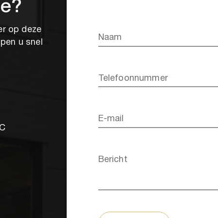
se?
er op deze
Naam
lpen u snel
Telefoonnummer
E-mail
0C
o
Bericht