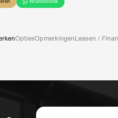
ieren
Inruilvoorstel
erken
Opties
Opmerkingen
Leasen / Finan