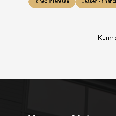
Ik heb interesse
Leasen / financ
Kenm