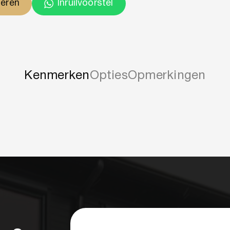
ieren
Inruilvoorstel
Kenmerken
Opties
Opmerkingen