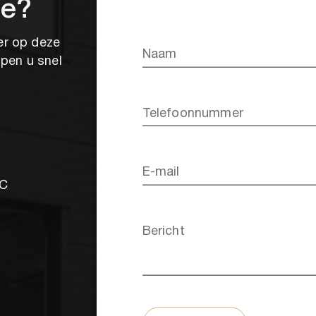
se?
er op deze
Naam
lpen u snel
Telefoonnummer
E-mail
0C
o
Bericht