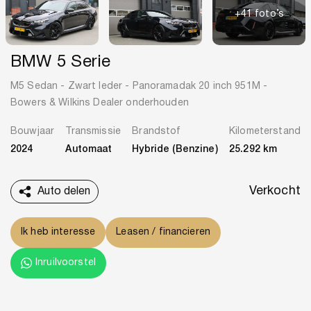
+41 foto’s
BMW 5 Serie
M5 Sedan - Zwart leder - Panoramadak 20 inch 951M -
Bowers & Wilkins Dealer onderhouden
Bouwjaar
Transmissie
Brandstof
Kilometerstand
2024
Automaat
Hybride (Benzine)
25.292 km
Verkocht
Auto delen
Ik heb interesse
Leasen / financieren
Inruilvoorstel